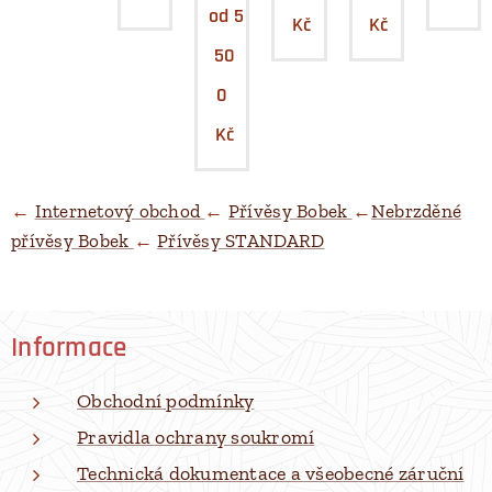
od
5
Kč
Kč
50
0
Kč
←
Internetový obchod
←
Přívěsy Bobek
←
Nebrzděné
přívěsy Bobek
←
Přívěsy STANDARD
Informace
Obchodní podmínky
Pravidla ochrany soukromí
Technická dokumentace a všeobecné záruční