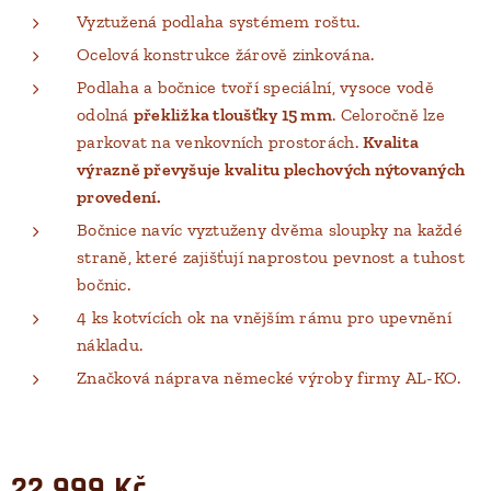
Vyztužená podlaha systémem roštu.
Ocelová konstrukce žárově zinkována.
Podlaha a bočnice tvoří speciální, vysoce vodě
odolná
překližka tloušťky 15 mm
. Celoročně lze
parkovat na venkovních prostorách.
Kvalita
výrazně převyšuje kvalitu plechových nýtovaných
provedení.
Bočnice navíc vyztuženy dvěma sloupky na každé
straně, které zajišťují naprostou pevnost a tuhost
bočnic.
4 ks kotvících ok na vnějším rámu pro upevnění
nákladu.
Značková náprava německé výroby firmy AL-KO.
22 999
Kč