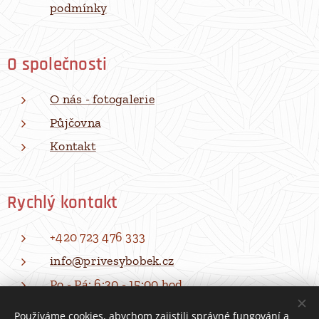
podmínky
O společnosti
O nás - fotogalerie
Půjčovna
Kontakt
Rychlý kontakt
+420 723 476 333
info@privesybobek.cz
Po - Pá: 6:30 - 15:00 hod
Používáme cookies, abychom zajistili správné fungování a