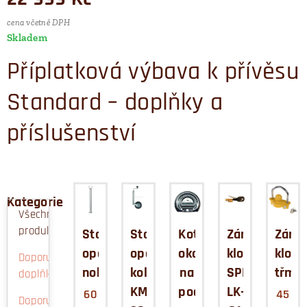
cena včetně DPH
Skladem
Příplatková výbava k přívěsu
Standard – doplňky a
příslušenství
Kategorie
Všechny
produkty
Stavitelná
Stavitelné
Kotvící
Zámek
Záme
opěrná
opěrné
oko
kloubu
kloub
Doporučené
noha
kolečko
na
SPP
třme
doplňky
KM-
podlaze
LK-
60
45
Doporučené