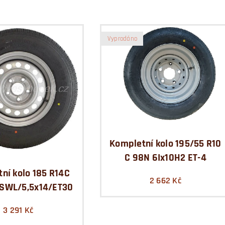
Vyprodáno
Kompletní kolo 195/55 R10
C 98N 6Ix10H2 ET-4
ní kolo 185 R14C
2 662
Kč
SSWL/5,5x14/ET30
3 291
Kč