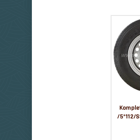
Komplet
/5*112/