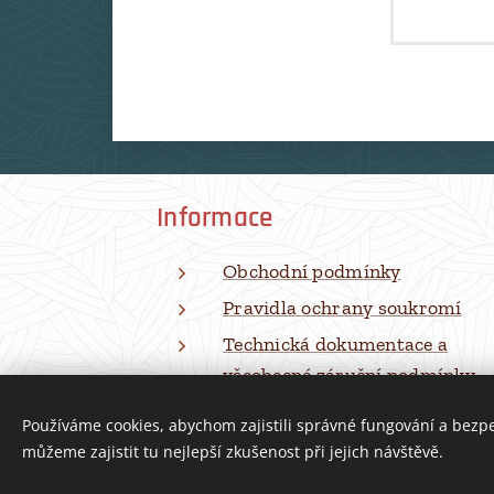
Informace
Obchodní podmínky
Pravidla ochrany soukromí
Technická dokumentace a
všeobecné záruční podmínky
Používáme cookies, abychom zajistili správné fungování a bezp
můžeme zajistit tu nejlepší zkušenost při jejich návštěvě.