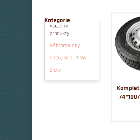
Kategorie
Všechny
produkty
Náhradní díly
Pneu, kola, disky
Disky
Kompletn
/4*100