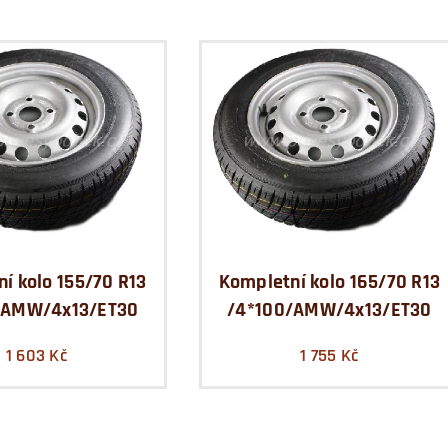
í kolo 155/70 R13
Kompletní kolo 165/70 R13
/AMW/4x13/ET30
/4*100/AMW/4x13/ET30
1 603
Kč
1 755
Kč