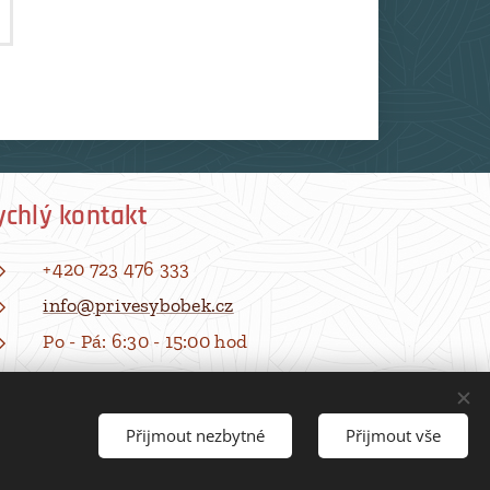
ychlý kontakt
+420 723 476 333
info@privesybobek.cz
Po - Pá: 6:30 - 15:00 hod
Přijmout nezbytné
Přijmout vše