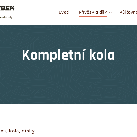
Úvod
Přívěsy a díly
Půjčovn
Kompletní kola
eu, kola, disky