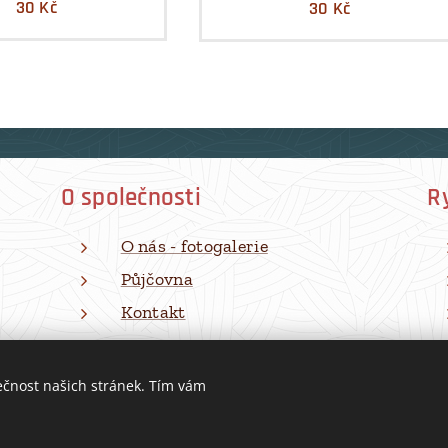
30
Kč
30
Kč
O společnosti
R
O nás - fotogalerie
Půjčovna
Kontakt
ečnost našich stránek. Tím vám
Všechna práva vyhrazena | Přívěsy BOBEK 2026
Cookies