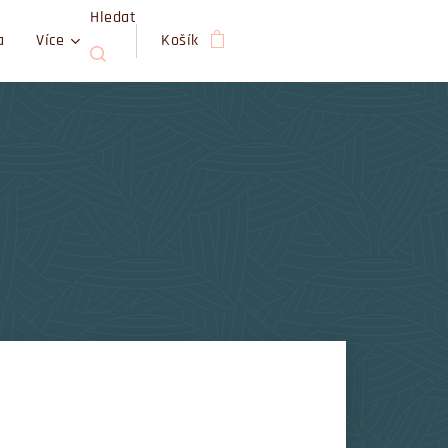
Hledat
a
Více
Košík