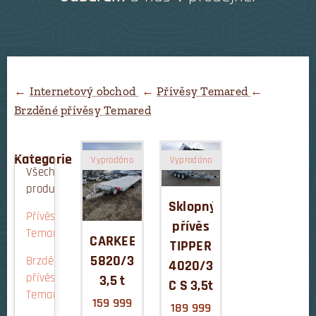
←
Internetový obchod
←
Přívěsy Temared
←
Brzděné přívěsy Temared
Kategorie
Vyprodáno
Vyprodáno
Všechny
produkty
Sklopný
Přívěsy
přívěs
Temared
CARKEEPER
TIPPER
5820/3
Brzděné
4020/3
přívěsy
3,5 t
C S 3,5t
Temared
159 999
189 999