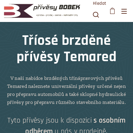
Hledat
Tříosé brzděné
přívěsy Temared
V naší nabídce brzděných třínápravových přívěsů
Temared naleznete univerzální přívěsy určené nejen
pro přepravu automobilů a také sklopné hydraulické
přívěsy pro přepravu různého stavebního materiálu.
Tyto přívěsy jsou k dispozici
s osobním
odběrem
u nás v prodejně.