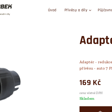
Úvod
Přívěsy a díly
Půjčovn
Adapté
Adaptér - redukce
přívěsu - auto 7 P
169
Kč
cena včetně DPH
Skladem