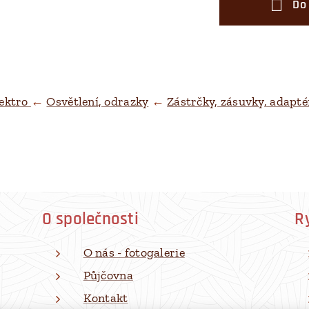
Do
ektro
←
Osvětlení, odrazky
←
Zástrčky, zásuvky, adapté
O společnosti
R
O nás - fotogalerie
Půjčovna
Kontakt