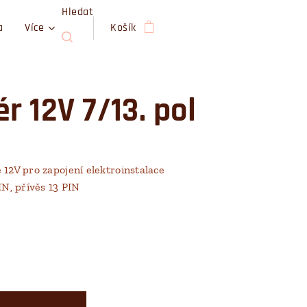
Hledat
a
Více
Košík
r 12V 7/13. pol
 12V pro zapojení elektroinstalace
IN, přívěs 13 PIN