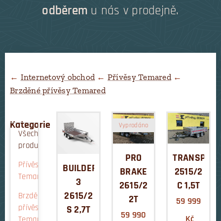
odběrem
u nás v prodejně.
←
Internetový obchod
←
Přívěsy Temared
←
Brzděné přívěsy Temared
Kategorie
Vyprodáno
Všechny
produkty
PRO
TRANSPOR
Přívěsy
BUILDER
BRAKE
2515/2
Temared
3
2615/2
C 1,5T
2615/2
Brzděné
2T
59 999
přívěsy
S 2,7T
59 990
Kč
Temared