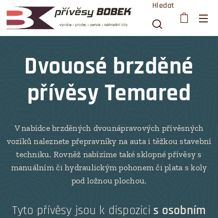
Hledat
Dvouosé brzděné
přívěsy Temared
V nabídce brzděných dvounápravových přívěsných
vozíků naleznete přepravníky na auta i těžkou stavební
techniku. Rovněž nabízíme také sklopné přívěsy s
manuálním či hydraulickým pohonem či plata s koly
pod ložnou plochou.
Tyto přívěsy jsou k dispozici
s osobním