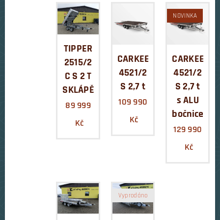
NOVINKA
TIPPER
CARKEEPER
CARKEEPE
2515/2
4521/2
4521/2
C S 2 T
S 2,7 t
S 2,7 t
SKLÁPĚČ
s ALU
109 990
89 999
bočnicemi
Kč
Kč
129 990
Kč
Vyprodáno