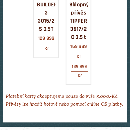
BUILDER
Sklopný
3
přívěs
3015/2
TIPPER
S 3,5T
3617/2
C 3,5 t
129 999
169 999
Kč
Kč
189 999
Kč
Platební karty akceptujeme pouze do výše 5.000,-Kč.
Přívěsy lze hradit hotově nebo pomocí online QR platby.