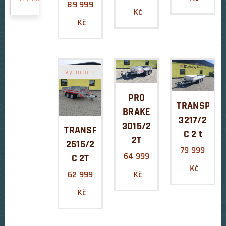
89 999
Kč
Kč
Vyprodáno
PRO
TRANSPOR
BRAKE
3217/2
3015/2
TRANSPORTER
C 2 t
2T
2515/2
79 999
64 999
C 2T
Kč
Kč
62 999
Kč