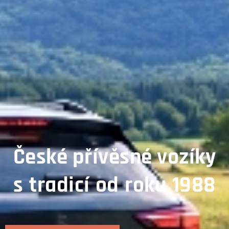
České přívěsné vozíky
s
tradicí
od
roku
1988