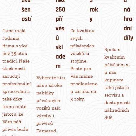
zku
než
3
a
šen
250
rok
ná
ostí
pří
y
hra
věs
dní
Jsme malá
Za kvalitou
ů
díly
rodinná
svých
firma s více
přívěsných
skl
Spolu s
než 35letou
vozíků si
ade
kvalitním
tradicí. Naše
stojíme.
přívěsem si
m
zkušenosti
Proto pro
u nás
zaručují
Vás máme
Vyberete si u
kupujete
profesionální
prodlouženo
nás z široké
také jistotu
zpracování a
u záruku na
nabídky
servisu a
také díky
3 roky.
přívěsných
dostupnosti
tomu máte
vozíků naší
náhradních
jistotu, že
výroby i
dílů.
Vám náš
přívěsů
přívěs bude
Temared.