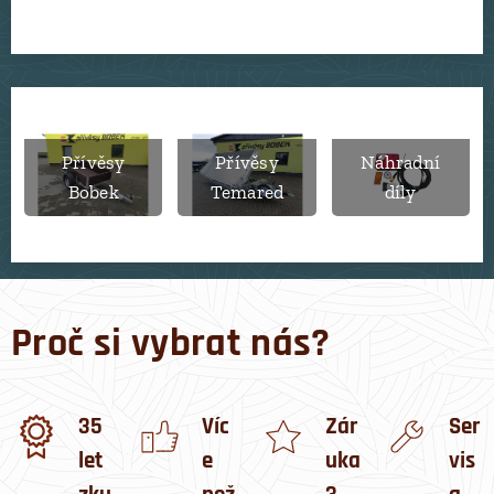
Přívěsy
Přívěsy
Náhradní
Bobek
Temared
díly
Proč si vybrat nás?
35
Víc
Zár
Ser
let
e
uka
vis