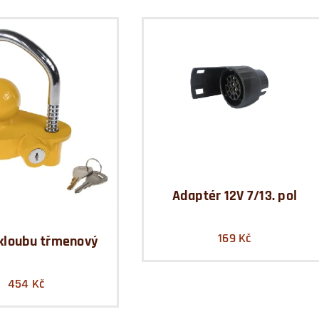
Adaptér 12V 7/13. pol
169
Kč
kloubu třmenový
454
Kč