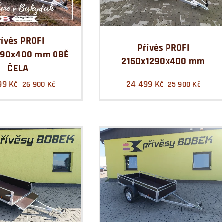
řívěs PROFI
Přívěs PROFI
290x400 mm OBĚ
2150x1290x400 mm
ČELA
99
Kč
24 499
Kč
26 900
Kč
25 900
Kč