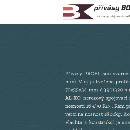
Přívěsy PROFI jsou svařova
mm). V-oj je tvořena prof
70x55x34 mm č.3901320 s r
AL-KO, nerezový spojovací 
nosností 165/70 R13 . Rám 
verzí na nosnost 1800kg. Ko
Plachta s konstrukcí je sn