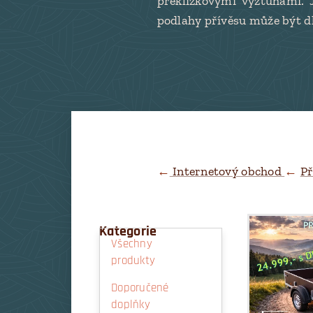
překližkovými výztuhami. 
podlahy přívěsu může být dl
←
Internetový obchod
←
Př
Kategorie
Všechny
produkty
Doporučené
doplňky