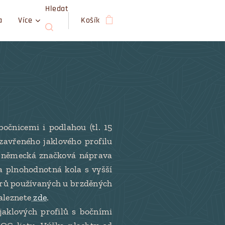
Hledat
a
Více
Košík
očnicemi i podlahou (tl. 15
avřeného jaklového profilu
a německá značková náprava
a plnohodnotná kola s vyšší
trů používaných u brzděných
aleznete
zde
.
jaklových profilů s bočními