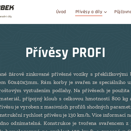
Úvod
Přívěsy a díly
Půjčovn
Přívěsy PROFI
né žárově zinkované přívěsné vozíky s překližkovými b
ilem 60x40x3mm. Rám korby je svařen ze speciálního uz
oštovým vyztužením podlahy. Na přívěsech je použit
materiál, přípojný kloub s celkovou hmotností 800 kg 
přívěsu je vyroben z masivních profilů shodných parame
nstrukční rychlost přívěsu je 130 km/h. Více informací n
adno odnímatelná. Konstrukce je tvořena svařencem z 