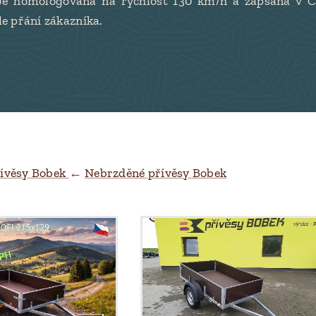
Je homologovaná na rychlost 130 km/h a zapsaná v C
e přání zákazníka.
ívěsy Bobek
←
Nebrzděné přívěsy Bobek