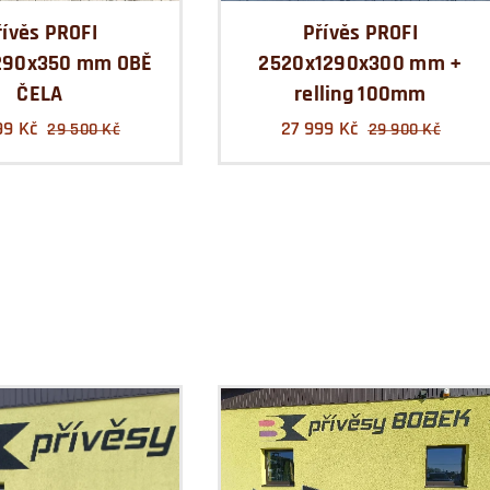
řívěs PROFI
Přívěs PROFI
290x350 mm OBĚ
2520x1290x300 mm +
ČELA
relling 100mm
99
Kč
27 999
Kč
29 500
Kč
29 900
Kč