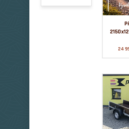
P
2150x1
24 9