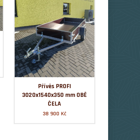
Přívěs PROFI
3020x1540x350 mm OBĚ
ČELA
38 900
Kč