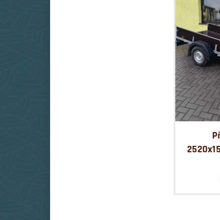
P
2520x1