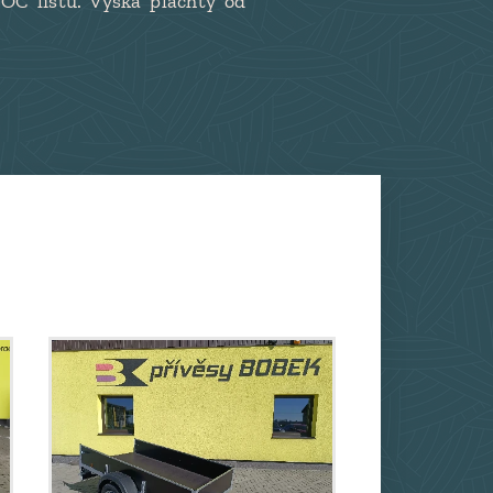
OC listu. Výška plachty od