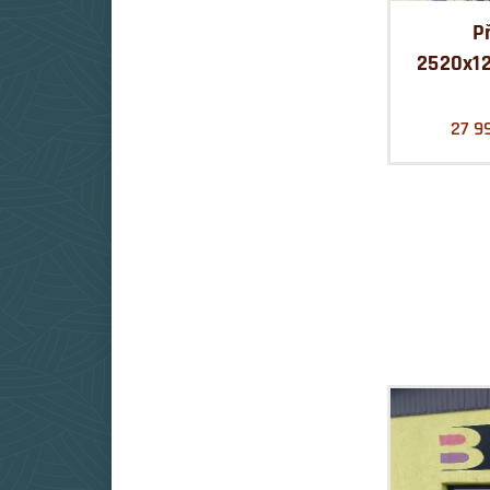
P
2520x1
27 9