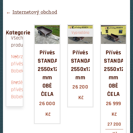
←
Internetový obchod
Kategorie
Vyprodáno
Všechny
produkty
Přívěs
Přívěs
Přívěs
Nebrzděné
STANDARD
STANDARD
STANDARD
přívěsy
2550x1200x350
2550x1285x400
2550x1285
Bobek
mm
mm
mm
Brzděné
OBĚ
OBĚ
26 200
přívěsy
ČELA
ČELA
Bobek
Kč
26 000
26 999
Kč
Kč
27 200