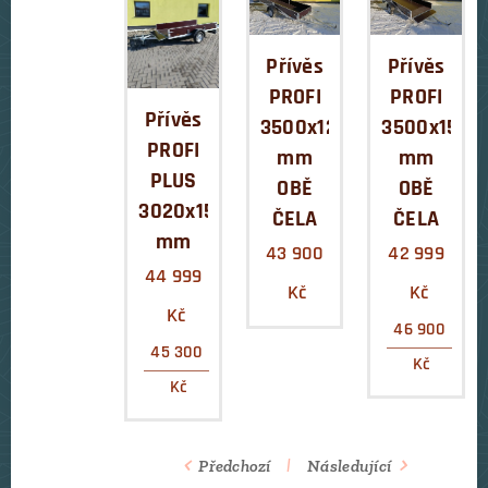
Přívěs
Přívěs
PROFI
PROFI
Přívěs
3500x1290x350
3500x1540
PROFI
mm
mm
PLUS
OBĚ
OBĚ
3020x1540x350
ČELA
ČELA
mm
43 900
42 999
44 999
Kč
Kč
Kč
46 900
45 300
Kč
Kč
Předchozí
Následující