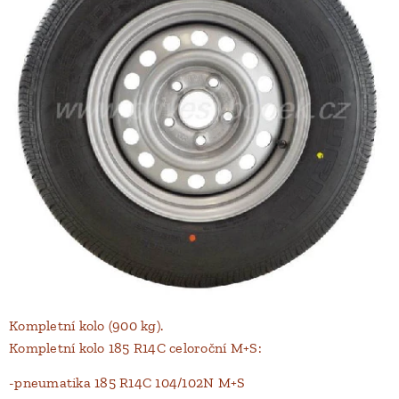
Kompletní kolo (900 kg).
Kompletní kolo 185 R14C celoroční M+S:
-pneumatika 185 R14C 104/102N M+S