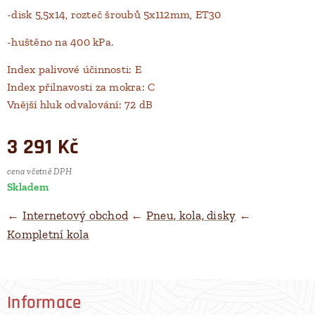
-disk 5,5x14, rozteč šroubů 5x112mm, ET30
-huštěno na 400 kPa.
Index palivové účinnosti: E
Index přilnavosti za mokra: C
Vnější hluk odvalování: 72 dB
3 291
Kč
cena včetně DPH
Skladem
←
Internetový obchod
←
Pneu, kola, disky
←
Kompletní kola
Informace