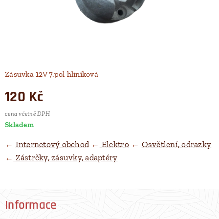
Zásuvka 12V 7.pol hliníková
120
Kč
cena včetně DPH
Skladem
←
Internetový obchod
←
Elektro
←
Osvětlení, odrazky
←
Zástrčky, zásuvky, adaptéry
Informace