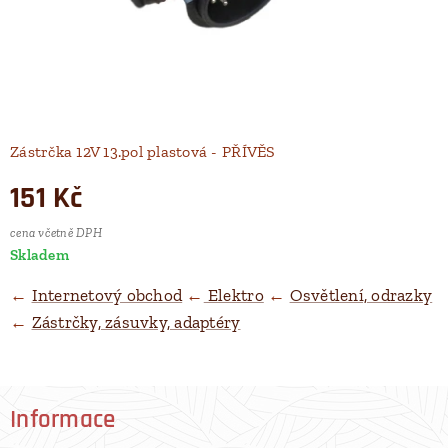
Zástrčka 12V 13.pol plastová - PŘÍVĚS
151
Kč
cena včetně DPH
Skladem
←
Internetový obchod
←
Elektro
←
Osvětlení, odrazky
←
Zástrčky, zásuvky, adaptéry
Informace