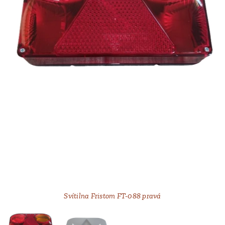
Svítilna Fristom FT-088 pravá
Svítilna Fristom FT-088 pravá