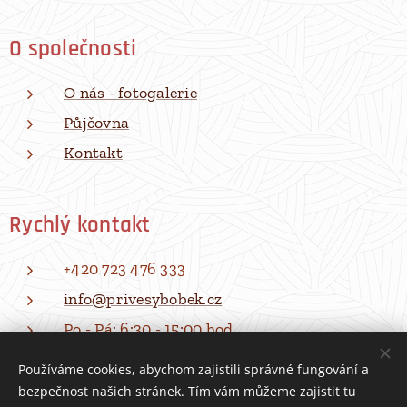
O společnosti
O nás - fotogalerie
Půjčovna
Kontakt
Rychlý kontakt
+420 723 476 333
info@privesybobek.cz
Po - Pá: 6:30 - 15:00 hod
Používáme cookies, abychom zajistili správné fungování a
bezpečnost našich stránek. Tím vám můžeme zajistit tu
Všechna práva vyhrazena | Přívěsy BOBEK 2026
Cookies