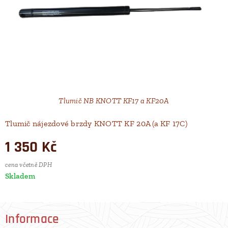
Tlumič NB KNOTT KF17 a KF20A
Tlumič nájezdové brzdy KNOTT KF 20A (a KF 17C)
1 350
Kč
cena včetně DPH
Skladem
Informace