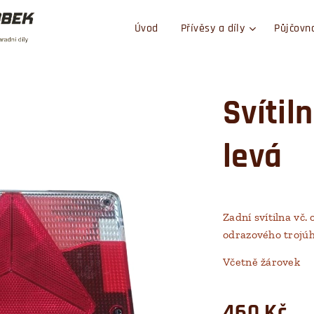
Úvod
Přívěsy a díly
Půjčovn
Svítil
levá
Zadní svítilna vč.
odrazového trojúh
Včetně žárovek
460
Kč