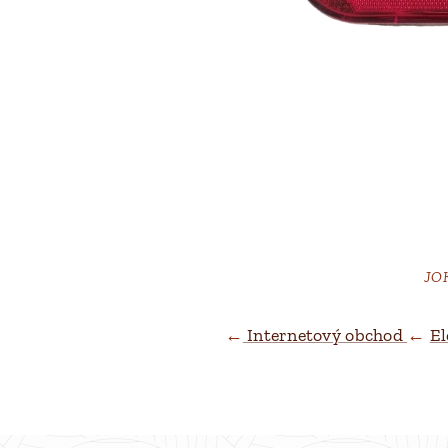
JOK
JOK
←
Internetový obchod
←
El