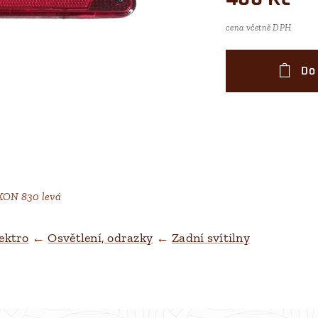
cena včetně DPH
Do
ON 830 levá
ON 830 levá
ektro
←
Osvětlení, odrazky
←
Zadní svítilny