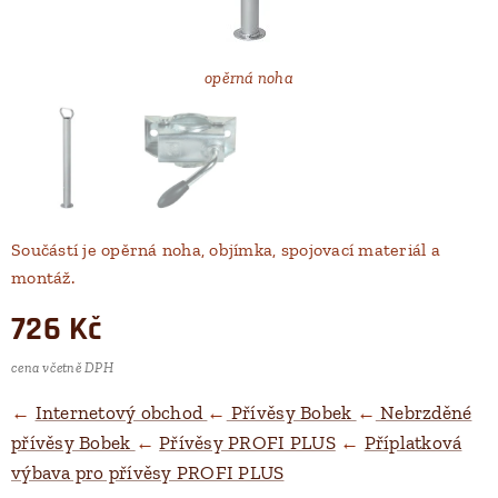
opěrná noha
objímka pr. 48 mm
Součástí je opěrná noha, objímka, spojovací materiál a
montáž.
726
Kč
cena včetně DPH
←
Internetový obchod
←
Přívěsy Bobek
←
Nebrzděné
přívěsy Bobek
←
Přívěsy PROFI PLUS
←
Příplatková
výbava pro přívěsy PROFI PLUS