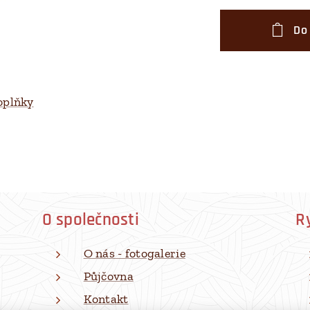
Do
oplňky
O společnosti
R
O nás - fotogalerie
Půjčovna
Kontakt