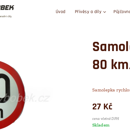
Úvod
Přívěsy a díly
Půjčovn
Samole
80 km
Samolepka rychlo
27
Kč
cena včetně DPH
Skladem