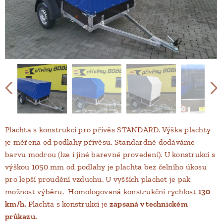
Plachta s konstrukcí pro přívěs STANDARD. Výška plachty
je měřena od podlahy přívěsu. Standardně dodáváme
barvu modrou (lze i jiné barevné provedení). U konstrukcí s
výškou 1050 mm od podlahy je plachta bez čelního úkosu
pro lepší proudění vzduchu. U vyšších plachet je pak
možnost výběru. Homologovaná konstrukční rychlost
130
km/h.
Plachta s konstrukcí je
zapsaná v technickém
průkazu.