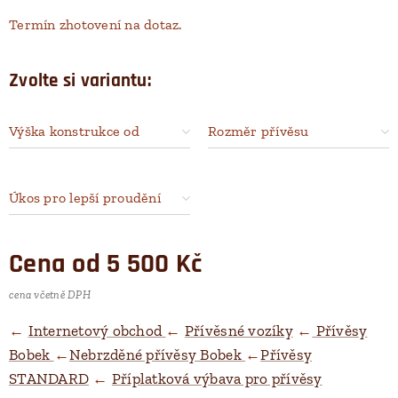
Termín zhotovení na dotaz.
Zvolte si variantu:
Výška konstrukce od
Rozměr přívěsu
podlahy
Úkos pro lepší proudění
vzduchu
Cena od
5 500
Kč
cena včetně DPH
←
Internetový obchod
←
Přívěsné vozíky
←
Přívěsy
Bobek
←
Nebrzděné přívěsy Bobek
←
Přívěsy
STANDARD
←
Příplatková výbava pro přívěsy