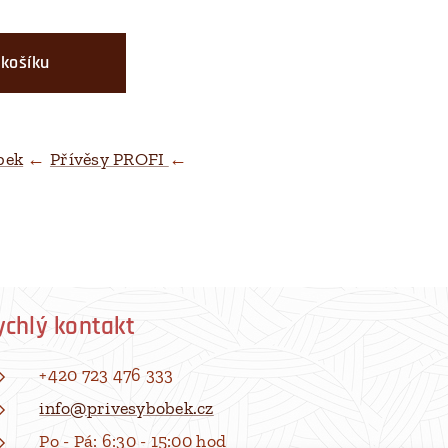
 košíku
bek
←
Přívěsy PROFI
←
ychlý kontakt
+420 723 476 333
info@privesybobek.cz
Po - Pá: 6:30 - 15:00 hod