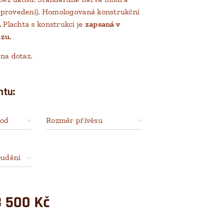
né provedení). Homologovaná konstrukční
.
Plachta s konstrukcí je
zapsaná v
zu.
na dotaz.
ntu:
 od
Rozměr přívěsu
oudění
8 500
Kč