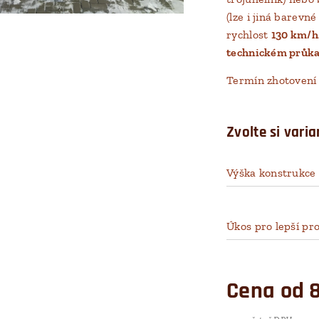
(lze i jiná barev
rychlost
130 km/h
technickém průka
Termín zhotovení 
Zvolte si varia
Výška konstrukce
podlahy
Úkos pro lepší pr
vzduchu
Cena od