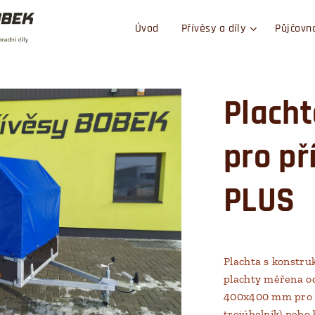
Úvod
Přívěsy a díly
Půjčovn
Placht
pro př
PLUS
Plachta s konstru
plachty měřena od
400x400 mm pro l
trojúhelník) nebo