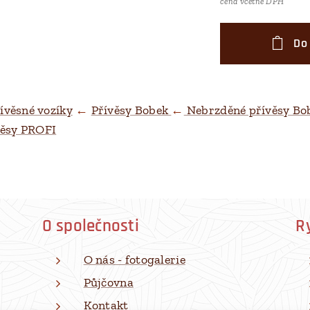
cena včetně DPH
Do
ívěsné vozíky
←
Přívěsy Bobek
←
Nebrzděné přívěsy Bo
věsy PROFI
O společnosti
R
O nás - fotogalerie
Půjčovna
Kontakt