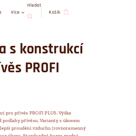
Hledat
a
Více
Košík
a s konstrukcí
ívěs PROFI
kcí pro přívěs PROFI PLUS. Výška
 podlahy přívěsu. Varianty s úkosem
epší proudění vzduchu (rovnoramenný
 bez úkosu. Standardně barva modrá