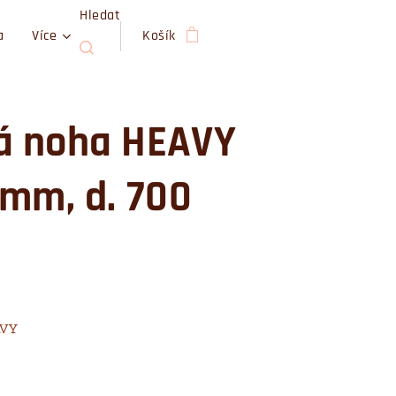
Hledat
a
Více
Košík
á noha HEAVY
 mm, d. 700
AVY