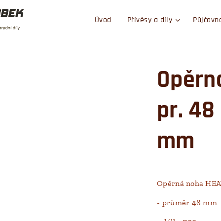
Úvod
Přívěsy a díly
Půjčovn
Opěrn
pr. 48
mm
Opěrná noha HE
- průměr 48 mm