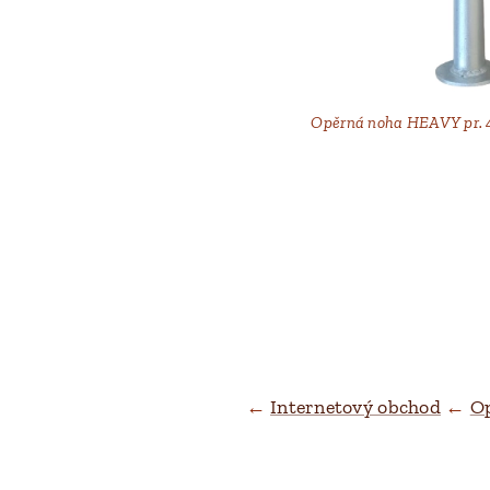
Opěrná noha HEAVY pr. 
←
Internetový obchod
←
Op