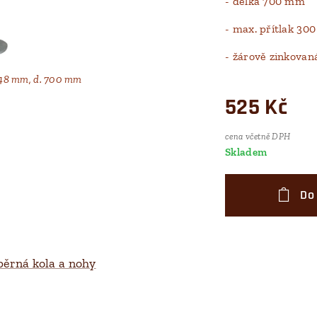
- délka 700 mm
- max. přítlak 300
- žárově zinkovan
48 mm, d. 700 mm
525
Kč
cena včetně DPH
Skladem
Do
ěrná kola a nohy