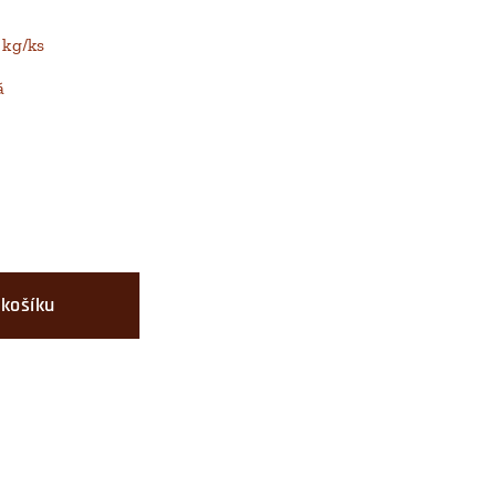
 kg/ks
á
 košíku