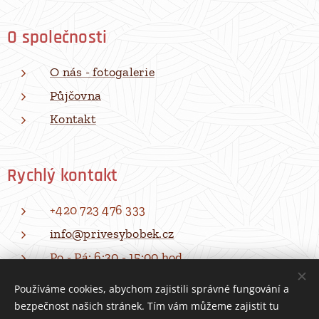
O společnosti
O nás - fotogalerie
Půjčovna
Kontakt
Rychlý kontakt
+420 723 476 333
info@privesybobek.cz
Po - Pá: 6:30 - 15:00 hod
Používáme cookies, abychom zajistili správné fungování a
bezpečnost našich stránek. Tím vám můžeme zajistit tu
Všechna práva vyhrazena | Přívěsy BOBEK 2026
Cookies