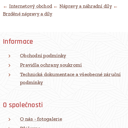
←
Internetový obchod
←
Nápravy a náhradní díly
←
Brzděné nápravy a díly
Informace
Obchodní podmínky
Pravidla ochrany soukromí
Technická dokumentace a všeobecné záruční
podmínky
O společnosti
O nás - fotogalerie