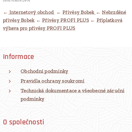
cena včetně DPH
←
Internetový obchod
←
Přívěsy Bobek
←
Nebrzděné
přívěsy Bobek
←
Přívěsy PROFI PLUS
←
Příplatková
výbava pro přívěsy PROFI PLUS
Informace
Obchodní podmínky
Pravidla ochrany soukromí
Technická dokumentace a všeobecné záruční
podmínky
O společnosti