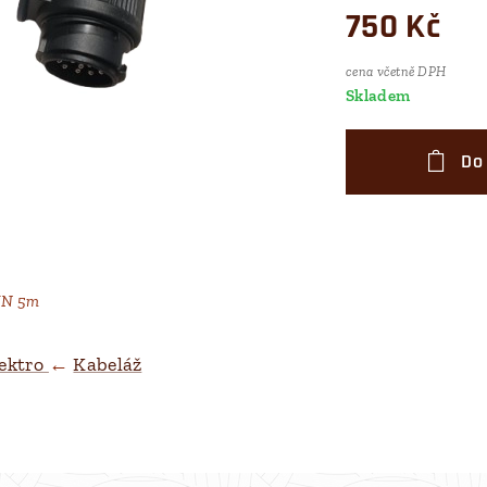
750
Kč
cena včetně DPH
Skladem
Do
IN 5m
ektro
←
Kabeláž