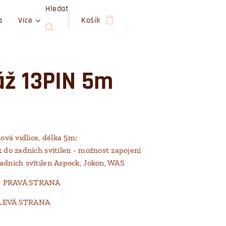
Hledat
a
Více
Košík
áž 13PIN 5m
lová vidlice, délka 5m;
 do zadních svítilen - možnost zapojení
adních svítilen Aspock, Jokon, WAS
- PRAVÁ STRANA
 LEVÁ STRANA