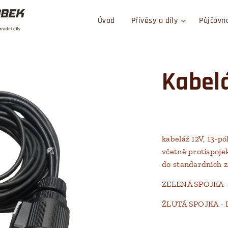
Úvod
Přívěsy a díly
Půjčovn
Kabel
kabeláž 12V, 13-pó
včetně protispojek
do standardních z
ZELENÁ SPOJKA 
ŽLUTÁ SPOJKA -