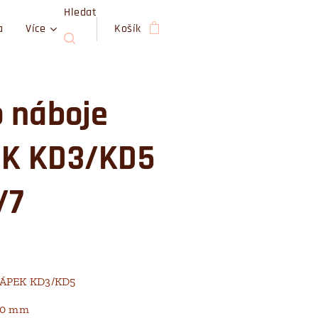
Hledat
a
Více
Košík
o náboje
K KD3/KD5
/7
NÁPEK KD3/KD5
 40 mm