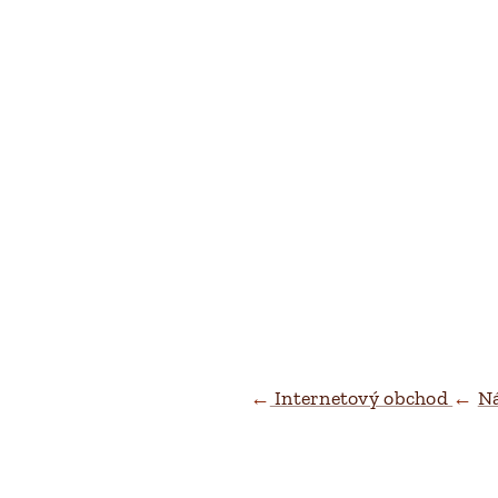
←
Internetový obchod
←
Ná