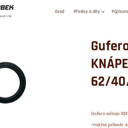
Úvod
Přívěsy a díly
Půjčovn
Gufer
KNÁPE
62/40
Gufero náboje K
-vnitřní průměr