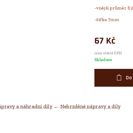
-vnější průměr 
-šířka 7mm
67
Kč
cena včetně DPH
Skladem
Do
pravy a náhradní díly
←
Nebrzděné nápravy a díly