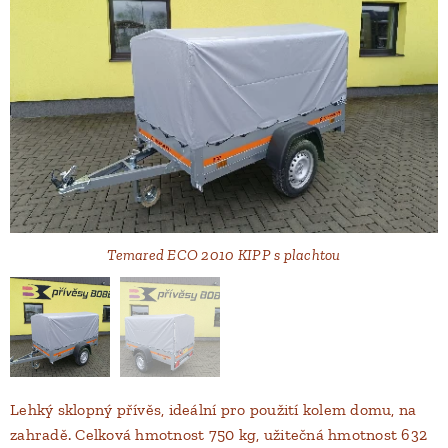
Temared ECO 2010 KIPP s plachtou
Lehký sklopný přívěs, ideální pro použití kolem domu, na
zahradě. Celková hmotnost 750 kg, užitečná hmotnost 632